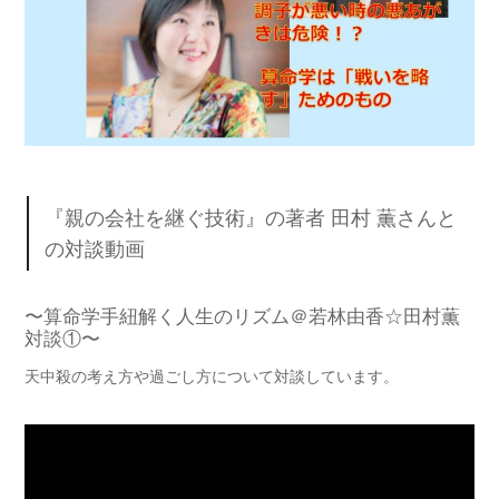
『親の会社を継ぐ技術』の著者 田村 薫さんと
の対談動画
〜算命学手紐解く人生のリズム＠若林由香☆田村薫
対談①〜
天中殺の考え方や過ごし方について対談しています。