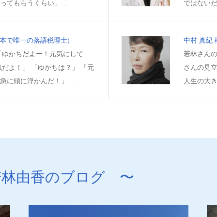
ってもらうくらい」…
ではない
日本で唯一の落語税理士)
中村 真紀
「ゆかちだよー！元気にして
若林さん
だよ！」 「ゆかちは？」 「元
さんの見
急に頭に浮かんだ！」 …
人生の大
林由香のブログ 〜