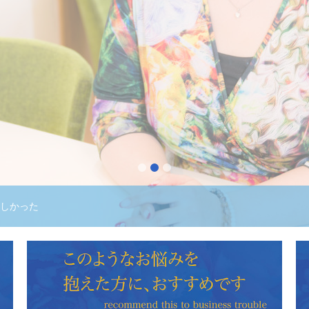
んなお悩みは、ありません
1
2
3
たけれど…
更新を迎えました
ました