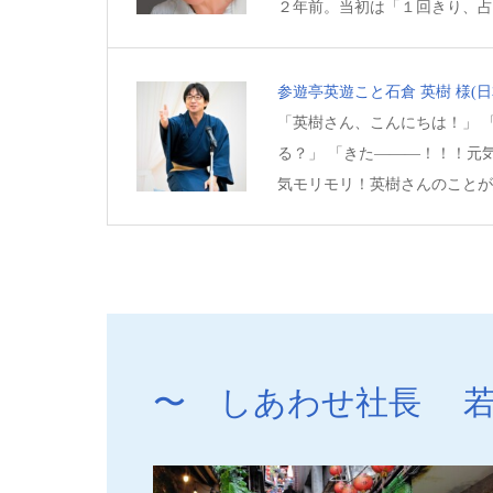
２年前。当初は「１回きり、占
参遊亭英遊こと石倉 英樹 様
(
「英樹さん、こんにちは！」 
る？」 「きた―――！！！元気
気モリモリ！英樹さんのことが
〜 しあわせ社長 若