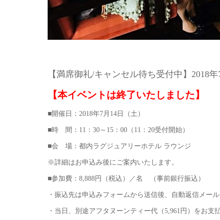
【満席御礼/キャンセル待ち受付中】2018年
【本イベントは終了いたしました】
■開催日：2018年7月14日（土）
■時 間：11：30～15：00（11：20受付開始）
■会 場：都内ラグジュアリーホテル ラウンジ
※詳細はお申込み後にご案内いたします。
■参加費：8,888円（税込）／名 （事前銀行振込）
・振込先は申込みフォームから送信後、自動返信メール
・当日、別途アフタヌーンティー代（5,961円）をお支