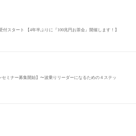
)7時 受付スタート 【4年半ぶりに『100兆円お茶会』開催します！】
ンセミナー募集開始】〜波乗りリーダーになるための４ステッ