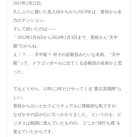
2021年2月22日。
久しぶりに届いた友人ゆかちからのLINEは、冒頭から全
力のテンション。
そして続いたのは――
「2022年2月4日から2024年2月3日まで、英樹さん“天中
殺”だからね」
え！？……天中殺？ 何その必殺技みたいな名前。 “天中
殺”って、ドラゴンボールに出てくる必殺技の名前かと思
った。
でもどうやら、12年に2年だけやってくる“要注意期間”ら
しい。
普段から占いとかスピリチュアルに懐疑的な私ですが、
なぜかその話が心に引っかかりました。 というのも、ビ
ジネスは順調に進んでいたものの、 どこか“頭打ち感”を
覚えていたからです。