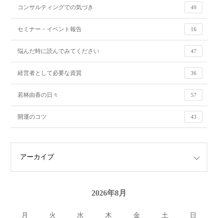
コンサルティングでの気づき
49
セミナー・イベント報告
16
悩んだ時に読んでみてください
47
経営者として必要な資質
36
若林由香の日々
57
開運のコツ
43
2026年8月
月
火
水
木
金
土
日