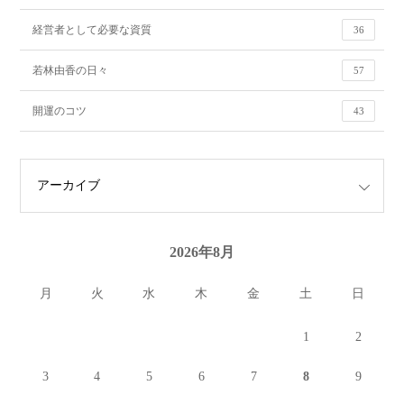
経営者として必要な資質
36
若林由香の日々
57
開運のコツ
43
2026年8月
月
火
水
木
金
土
日
1
2
3
4
5
6
7
8
9