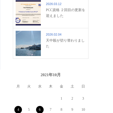
2026.03.12
PCC資格 ２回目の更新を
迎えました
2026.02.04
天中殺が切り替わりまし
た
2021年10月
月
火
水
木
金
土
日
1
2
3
4
5
6
7
8
9
10