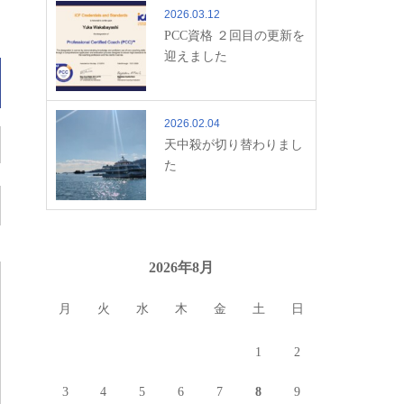
2026.03.12
PCC資格 ２回目の更新を
迎えました
2026.02.04
天中殺が切り替わりまし
た
2026年8月
月
火
水
木
金
土
日
1
2
3
4
5
6
7
8
9