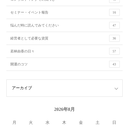
セミナー・イベント報告
16
悩んだ時に読んでみてください
47
経営者として必要な資質
36
若林由香の日々
57
開運のコツ
43
2026年8月
月
火
水
木
金
土
日