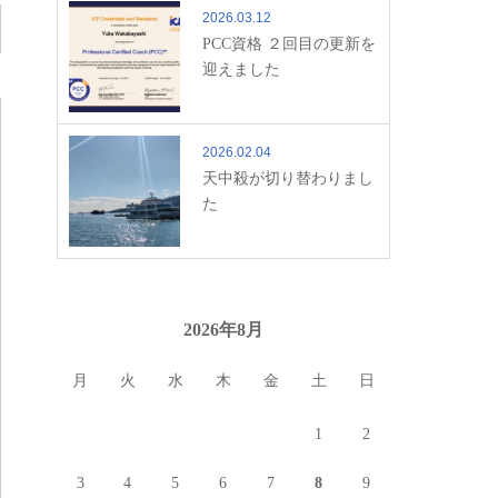
2026.03.12
PCC資格 ２回目の更新を
迎えました
2026.02.04
天中殺が切り替わりまし
た
2026年8月
月
火
水
木
金
土
日
1
2
3
4
5
6
7
8
9