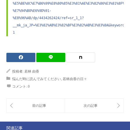
%E5%BE%8C%E7%B6%99%E8%80%85%E3%81%AE%E3%82%86%E3%81%8F%E6
%E7%94%B0%E6%9D%91-
%E8%96%AB/dp/4434262424/ref=sr_1_1?
__mk_ja_JP=%E3%82%AB%E3%82%BF%E3%82%AB%E3%83%8A&keywords=
1
投稿者:
若林 由香
悩んだ時に読んでみてください
,
若林由香の日々
コメント:
0
関連記事