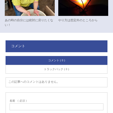
あの時の自分には絶対に戻りたくな
やり方は想定外のところから
い！
コメント
コメント ( 0 )
トラックバック ( 0 )
この記事へのコメントはありません。
名前
( 必須 )