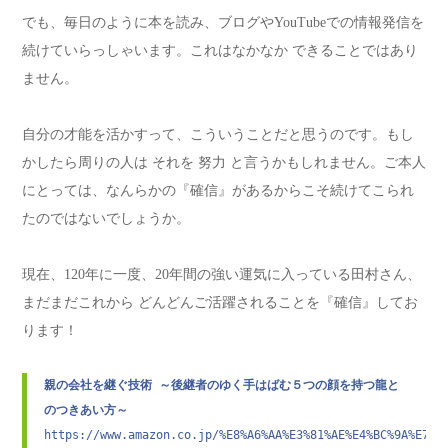
でも、毎日のように本を読み、ブログやYouTubeでの情報発信を
続けていらっしゃいます。これはなかなか できることではあり
ません。
自分の才能を活かすって、こういうことだと思うのです。もし
かしたら周りの人は それを 努力 と言うかもしれません。ご本人
にとっては、なんらかの『確信』があるからこそ続けてこられ
たのではないでしょうか。
現在、120年に一度、20年間の強い運気に入っている田村さん、
まだまだこれから どんどんご活躍されることを『確信』してお
ります！
親の会社を継ぐ技術 ～後継者のゆく手はばむ５つの顔を持つ龍と
のつきあい方～
https://www.amazon.co.jp/%E8%A6%AA%E3%81%AE%E4%BC%9A%E7%A