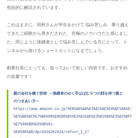
包括的に解説されています。
これはまさに、田村さんが半生をかけて 悩み苦しみ、乗り越え
てきたご経験から導きだされた、究極のノウハウだと感じまし
た。同じように後継者として悩み苦しんでいる方にとって、ト
ンネルから抜けるショートカットになるでしょう。
創業社長にとっても、知っておいて欲しい内容です。おすすめ
の良書です！
親の会社を継ぐ技術 ～後継者のゆく手はばむ５つの顔を持つ龍と
のつきあい方～
h
ttps://www.amazon.co.jp/%E8%A6%AA%E3%81%AE%E4%BC%9A%E7%A
%E5%BE%8C%E7%B6%99%E8%80%85%E3%81%AE%E3%82%86%E3%81%8F%E6
%E7%94%B0%E6%9D%91-
%E8%96%AB/dp/4434262424/ref=sr_1_1?