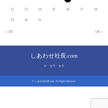
22
23
24
25
26
27
28
29
30
31
« 3月
5月 »
しあわせ社長.com
ケ・セラ・セラ
©
しあわせ社長.com
. All Rights Reserved.