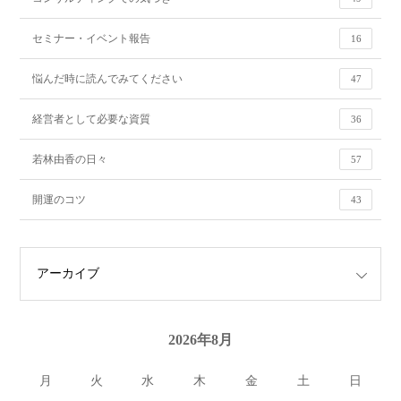
セミナー・イベント報告
16
悩んだ時に読んでみてください
47
経営者として必要な資質
36
若林由香の日々
57
開運のコツ
43
2026年8月
月
火
水
木
金
土
日