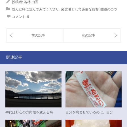
投稿者:
若林 由香
悩んだ時に読んでみてください
,
経営者として必要な資質
,
開運のコツ
コメント:
0
関連記事
40代は野心の方向性を変える時
自分を病ませているのは、自分