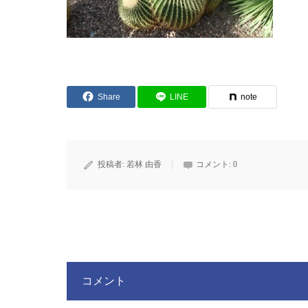
Share
LINE
note
投稿者:
若林 由香
コメント:
0
コメント