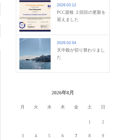
2026.03.12
PCC資格 ２回目の更新を
迎えました
2026.02.04
天中殺が切り替わりまし
た
2026年8月
月
火
水
木
金
土
日
1
2
3
4
5
6
7
8
9