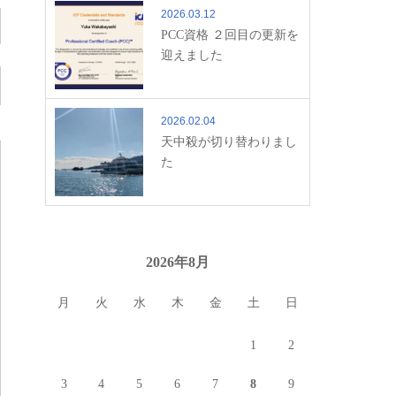
2026.03.12
PCC資格 ２回目の更新を
迎えました
2026.02.04
天中殺が切り替わりまし
た
2026年8月
月
火
水
木
金
土
日
1
2
3
4
5
6
7
8
9