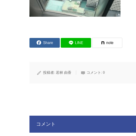
Share
LINE
note
投稿者:
若林 由香
コメント:
0
コメント