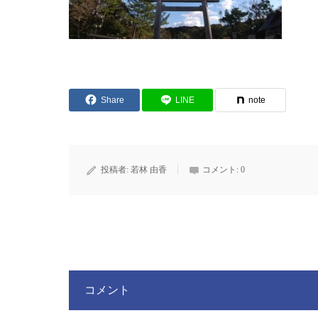
Share
LINE
note
投稿者:
若林 由香
コメント:
0
コメント