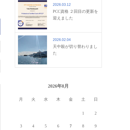
2026.03.12
PCC資格 ２回目の更新を
迎えました
2026.02.04
天中殺が切り替わりまし
た
2026年8月
月
火
水
木
金
土
日
1
2
3
4
5
6
7
8
9