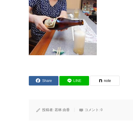
Share
LINE
note
投稿者:
若林 由香
コメント:
0