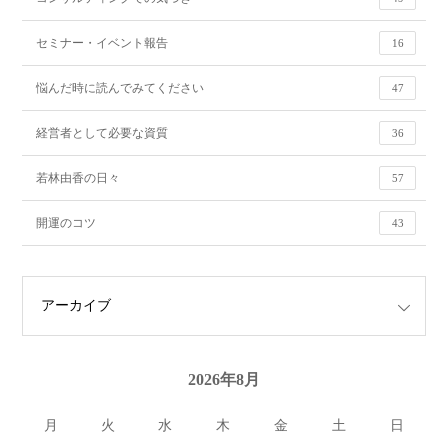
セミナー・イベント報告
16
悩んだ時に読んでみてください
47
経営者として必要な資質
36
若林由香の日々
57
開運のコツ
43
2026年8月
月
火
水
木
金
土
日