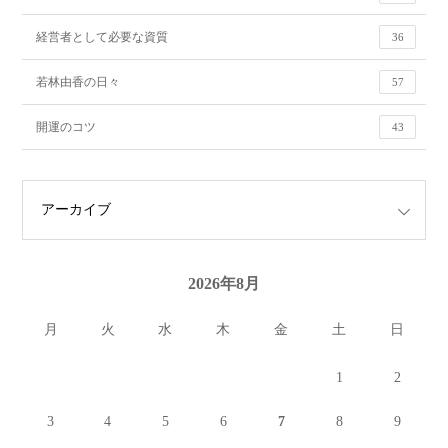
経営者として必要な資質
36
若林由香の日々
57
開運のコツ
43
2026年8月
月
火
水
木
金
土
日
1
2
3
4
5
6
7
8
9