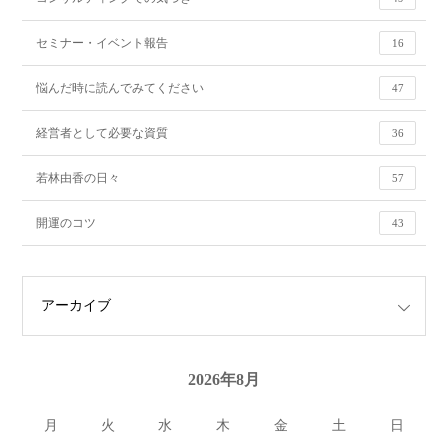
セミナー・イベント報告
16
悩んだ時に読んでみてください
47
経営者として必要な資質
36
若林由香の日々
57
開運のコツ
43
2026年8月
月
火
水
木
金
土
日