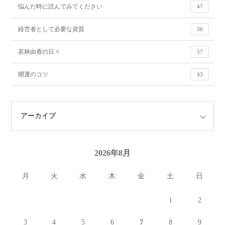
悩んだ時に読んでみてください
47
経営者として必要な資質
36
若林由香の日々
57
開運のコツ
43
2026年8月
月
火
水
木
金
土
日
1
2
3
4
5
6
7
8
9