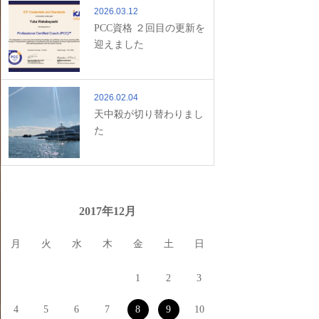
2026.03.12
PCC資格 ２回目の更新を
迎えました
2026.02.04
天中殺が切り替わりまし
た
2017年12月
月
火
水
木
金
土
日
1
2
3
4
5
6
7
8
9
10