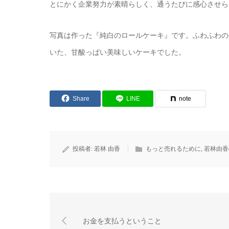
とにかく企業努力が素晴らしく、通うたびに感心させら
写真は作った『純白のロールケーキ』です。ふわふわの
いた、甘酸っぱい美味しいケーキでした。
Share
LINE
note
投稿者:
若林 由香
もっと売れるために
,
若林由香
お金を支払うということ