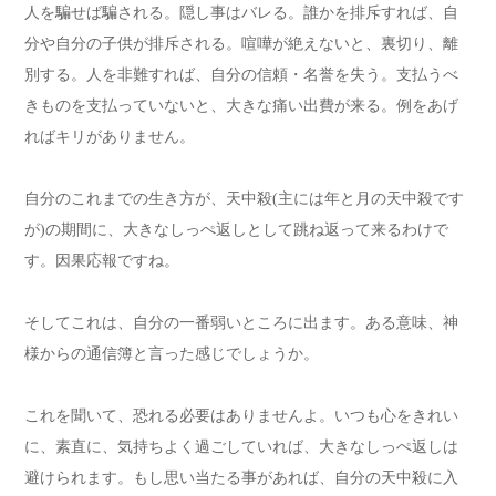
人を騙せば騙される。隠し事はバレる。誰かを排斥すれば、自
分や自分の子供が排斥される。喧嘩が絶えないと、裏切り、離
別する。人を非難すれば、自分の信頼・名誉を失う。支払うべ
きものを支払っていないと、大きな痛い出費が来る。例をあげ
ればキリがありません。
自分のこれまでの生き方が、天中殺(主には年と月の天中殺です
が)の期間に、大きなしっぺ返しとして跳ね返って来るわけで
す。因果応報ですね。
そしてこれは、自分の一番弱いところに出ます。ある意味、神
様からの通信簿と言った感じでしょうか。
これを聞いて、恐れる必要はありませんよ。いつも心をきれい
に、素直に、気持ちよく過ごしていれば、大きなしっぺ返しは
避けられます。もし思い当たる事があれば、自分の天中殺に入