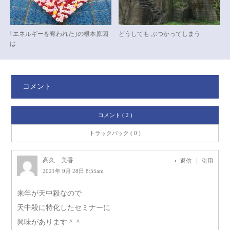
｢エネルギーを奪われた｣の根本原因
どうしても ぶつかってしまう
は
コメント
コメント ( 2 )
トラックバック ( 0 )
高久 美香
返信
引用
2021年 9月 28日 8:55am
来年が天中殺なので
天中殺に特化したセミナーに
興味があります＾＾