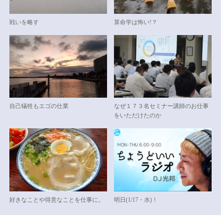
戦いを略す
算命学は怖い!？
自己犠牲もエゴの仕業
なぜ１７３名セミナー講師のお仕事
をいただけたのか
好きなことや得意なことを仕事に。
明日(1/17・水)！