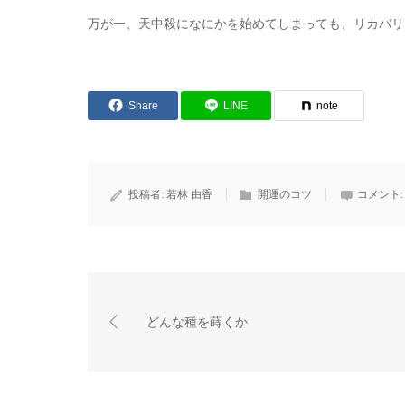
万が一、天中殺になにかを始めてしまっても、リカバリ
Share
LINE
note
投稿者:
若林 由香
開運のコツ
コメント
どんな種を蒔くか