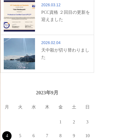
2026.03.12
PCC資格 ２回目の更新を
迎えました
2026.02.04
天中殺が切り替わりまし
た
2023年9月
月
火
水
木
金
土
日
1
2
3
4
5
6
7
8
9
10