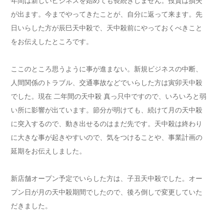
年間は新しいビジネスを始めても長続きしません。投資は損失
が出ます。今までやってきたことが、自分に返って来ます。先
日いらした方が辰巳天中殺で、天中殺前にやっておくべきこと
をお伝えしたところです。
ここのところ思うように事が進まない。新規ビジネスの中断、
人間関係のトラブル、交通事故などでいらした方は寅卯天中殺
でした。現在 二年間の天中殺 真っ只中ですので、いろいろと弱
い所に影響が出ています。節分が明けても、続けて月の天中殺
に突入するので、動き出せるのはまだ先です。天中殺は終わり
に大きな事が起きやすいので、気をつけることや、事業計画の
延期をお伝えしました。
新店舗オープン予定でいらした方は、子丑天中殺でした。オー
プン日が月の天中殺期間でしたので、後ろ倒しで変更していた
だきました。