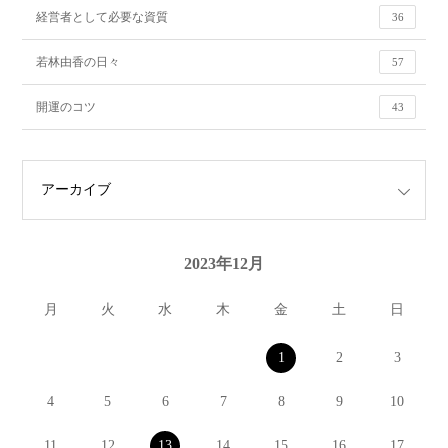
経営者として必要な資質
36
若林由香の日々
57
開運のコツ
43
2023年12月
月
火
水
木
金
土
日
1
2
3
4
5
6
7
8
9
10
11
12
13
14
15
16
17