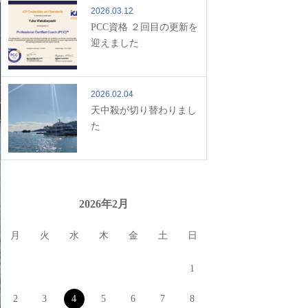
2026.03.12
PCC資格 ２回目の更新を
迎えました
2026.02.04
天中殺が切り替わりまし
た
2026年2月
月
火
水
木
金
土
日
1
2
3
4
5
6
7
8