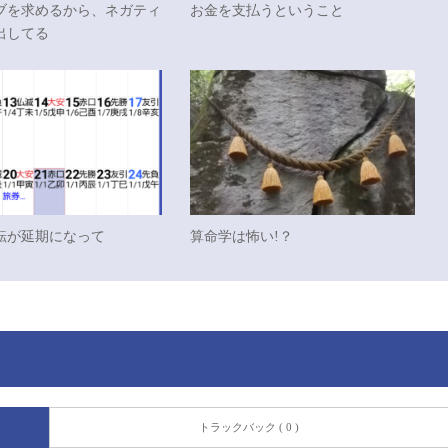
ブを求めるから、ネガティ
お金を支払うということ
出してる
転が延期になって
算命学は怖い!？
トラックバック ( 0 )