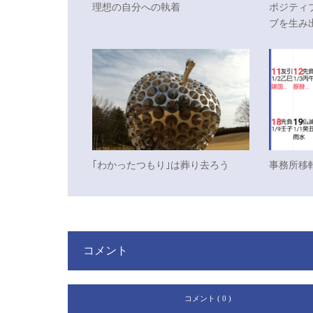
理想の自分への執着
ポジティ
ブを生み
｢わかったつもり｣は葬り去ろう
事務所移
コメント
コメント ( 0 )